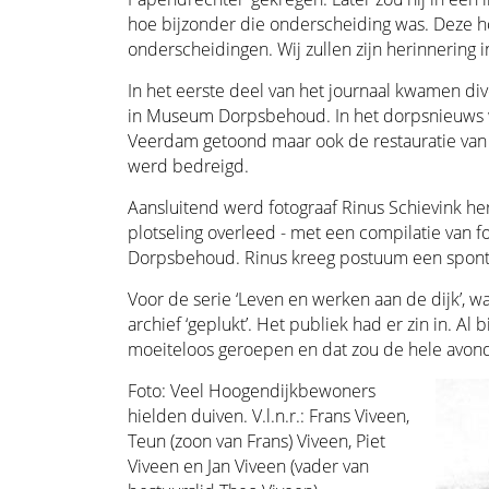
hoe bijzonder die onderscheiding was. Deze hoo
onderscheidingen. Wij zullen zijn herinnering i
In het eerste deel van het journaal kwamen d
in Museum Dorpsbehoud. In het dorpsnieuws
Veerdam getoond maar ook de restauratie van 
werd bedreigd.
Aansluitend werd fotograaf Rinus Schievink her
plotseling overleed - met een compilatie van fo
Dorpsbehoud. Rinus kreeg postuum een sponta
Voor de serie ‘Leven en werken aan de dijk’, wa
archief ‘geplukt’. Het publiek had er zin in. 
moeiteloos geroepen en dat zou de hele avond z
Foto: Veel Hoogendijkbewoners
hielden duiven. V.l.n.r.: Frans Viveen,
Teun (zoon van Frans) Viveen, Piet
Viveen en Jan Viveen (vader van