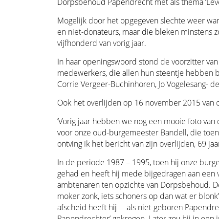
Dorpsbehoud Papendrecht met als thema ‘Leve
Mogelijk door het opgegeven slechte weer war
en niet-donateurs, maar die bleken minstens z
vijfhonderd van vorig jaar.
In haar openingswoord stond de voorzitter van 
medewerkers, die allen hun steentje hebben b
Corrie Vergeer-Buchinhoren, Jo Vogelesang- de
Ook het overlijden op 16 november 2015 van
‘Vorig jaar hebben we nog een mooie foto van 
voor onze oud-burgemeester Bandell, die toen 
ontving ik het bericht van zijn overlijden, 69 ja
In de periode 1987 – 1995, toen hij onze bur
gehad en heeft hij mede bijgedragen aan ee
ambtenaren ten opzichte van Dorpsbehoud. De 
moker zonk, iets schoners op dan wat er blonk’ 
afscheid heeft hij – als niet-geboren Papendr
Papendrechter’ gekregen. Later zou hij in een i