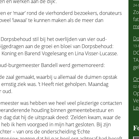
n en werken aan de dijk’.
24-
Zo
en er ‘maar’ rond de vierhonderd bezoekers, donateurs
fa
oveel ‘lawaai’ te kunnen maken als de meer dan
me
Do
Dorpsbehoud stil bij het overlijden van vier oud-
ijgedragen aan de groei en bloei van Dorpsbehoud:
13-
DO
 Koning en Barend Vogelesang en Lina Visser-Lucasse.
TA
 oud-burgemeester Bandell werd gememoreerd:
ge
de zaal gemaakt, waarbij u allemaal de duimen opstak
On
ernstig ziek was. ’t Heeft niet geholpen. Maandag
02-
ar oud.
Op
Ve
gemeester was hebben we heel veel plezierige contacten
Le
n veranderende houding binnen gemeentebestuur en
dag dat hij de uitspraak deed: ‘Zelden kwam, waar de
heb ik hem voorgoed in mijn hart gesloten. Bij zijn
F
echter – van ons de onderscheiding ‘Echte
nterview zeggen dat hij pas heel erg achteraf had beseft