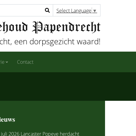
Select Language
▼
ht, een dorpsgezicht waard!
rie
Contact
ieuws
 juli 2026 Lancaster Popeye herdacht