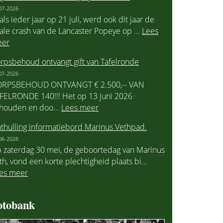
07-2026
als ieder jaar op 21 juli, werd ook dit jaar de
tale crash van de Lancaster Popeye op ...
Lees
er
rpsbehoud ontvangt gift van Tafelronde
07-2026
RPSBEHOUD ONTVANGT € 2.500,-- VAN
FELRONDE 140!!! Het op 13 juni 2026
houden en doo...
Lees meer
thulling informatiebord Marinus Vethpad.
06-2026
 zaterdag 30 mei, de geboortedag van Marinus
th, vond een korte plechtigheid plaats bi...
es meer
otobank