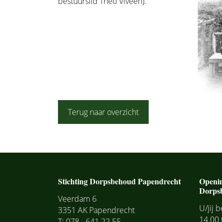
bestuurslid Theo Viveen).
Terug naar overzicht
Stichting Dorpsbehoud Papendrecht
Openi
Dorps
Veerdam 6
U/jij 
3351 AK Papendrecht
14.00 
T: 078 - 641 22 55