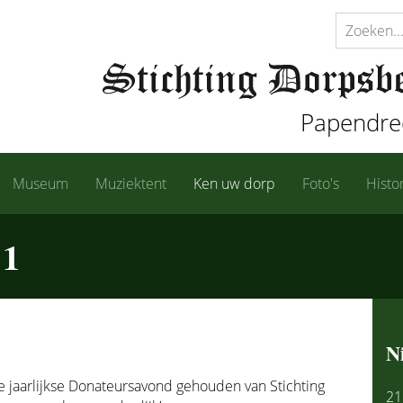
Papendrec
Museum
Muziektent
Ken uw dorp
Foto's
Histo
 1
N
jaarlijkse Donateursavond gehouden van Stichting
21