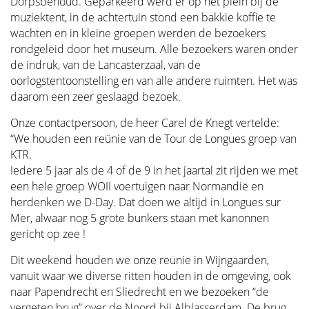
Dorpsbehoud. Geparkeerd werd er op het plein bij de
muziektent, in de achtertuin stond een bakkie koffie te
wachten en in kleine groepen werden de bezoekers
rondgeleid door het museum. Alle bezoekers waren onder
de indruk, van de Lancasterzaal, van de
oorlogstentoonstelling en van alle andere ruimten. Het was
daarom een zeer geslaagd bezoek.
Onze contactpersoon, de heer Carel de Knegt vertelde:
“We houden een reünie van de Tour de Longues groep van
KTR.
Iedere 5 jaar als de 4 of de 9 in het jaartal zit rijden we met
een hele groep WOII voertuigen naar Normandië en
herdenken we D-Day. Dat doen we altijd in Longues sur
Mer, alwaar nog 5 grote bunkers staan met kanonnen
gericht op zee !
Dit weekend houden we onze reünie in Wijngaarden,
vanuit waar we diverse ritten houden in de omgeving, ook
naar Papendrecht en Sliedrecht en we bezoeken “de
vergeten brug” over de Noord bij Alblasserdam. De brug