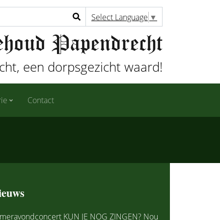
Select Language
▼
ht, een dorpsgezicht waard!
rie
Contact
ieuws
meravondconcert KUN JE NOG ZINGEN? Nou