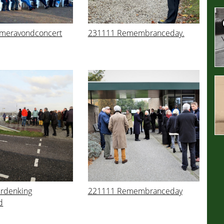
meravondconcert
231111 Remembranceday.
rdenking
221111 Remembranceday
d