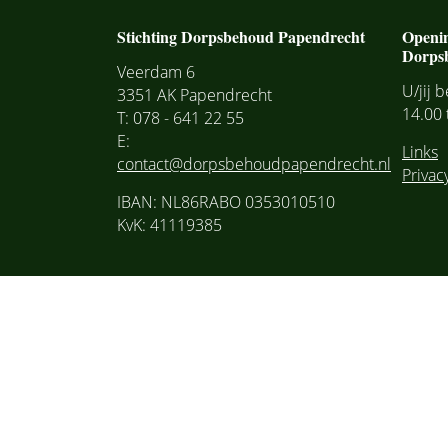
Stichting Dorpsbehoud Papendrecht
Openi
Dorps
Veerdam 6
U/jij 
3351 AK Papendrecht
14.00 
T: 078 - 641 22 55
E:
Links
contact@dorpsbehoudpapendrecht.nl
Privac
IBAN: NL86RABO 0353010510
KvK: 41119385