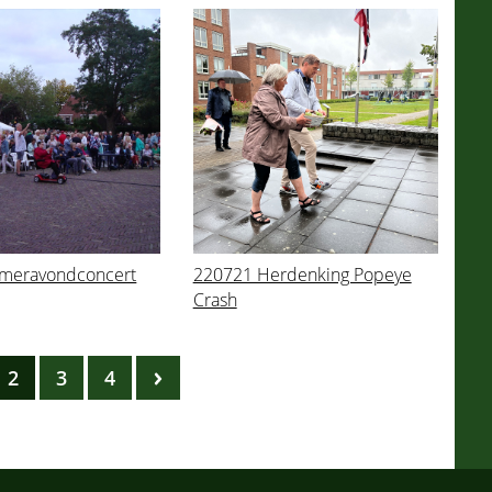
meravondconcert
220721 Herdenking Popeye
Crash
2
3
4