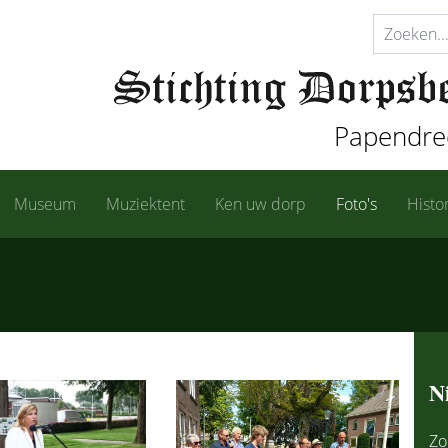
Papendrec
Museum
Muziektent
Ken uw dorp
Foto's
Histo
N
Zo