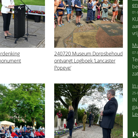
en 
01-
KU
aa
vr
Mu
07-
rdenking
240720 Museum Dorpsbehoud
Te
monument
ontvangt Logboek ‘Lancaster
be
Popeye’
za
In
25-
IN
ga
Le
F