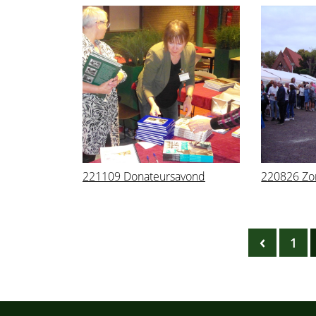
221109 Donateursavond
220826 Zo
1