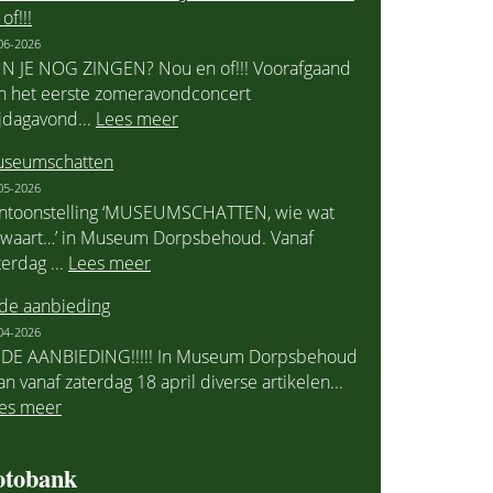
of!!!
06-2026
N JE NOG ZINGEN? Nou en of!!! Voorafgaand
n het eerste zomeravondconcert
ijdagavond...
Lees meer
seumschatten
05-2026
ntoonstelling ‘MUSEUMSCHATTEN, wie wat
waart…’ in Museum Dorpsbehoud. Vanaf
terdag ...
Lees meer
 de aanbieding
04-2026
 DE AANBIEDING!!!!! In Museum Dorpsbehoud
an vanaf zaterdag 18 april diverse artikelen...
es meer
otobank