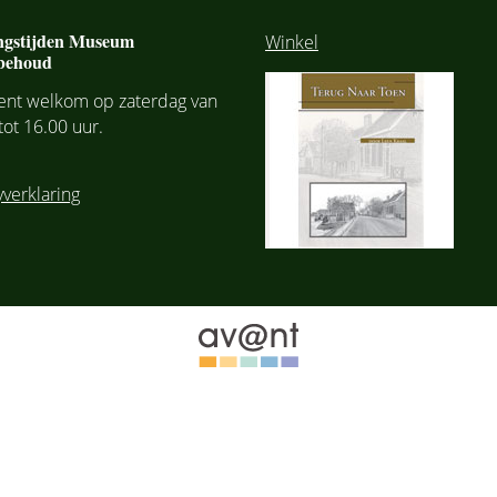
ngstijden Museum
Winkel
behoud
bent welkom op zaterdag van
tot 16.00 uur.
yverklaring