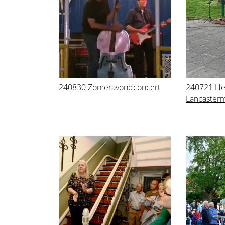
240830 Zomeravondconcert
240721 He
Lancaster