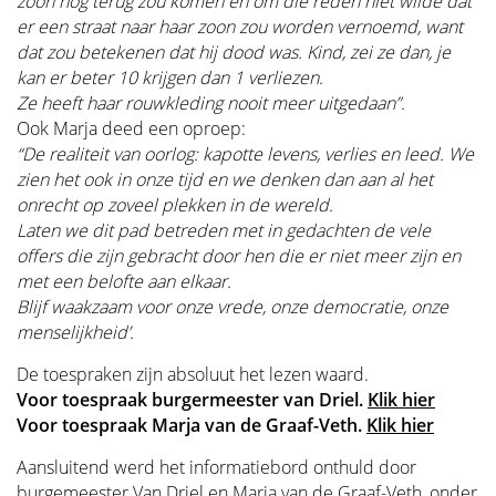
zoon nog terug zou komen en om die reden niet wilde dat
er een straat naar haar zoon zou worden vernoemd, want
dat zou betekenen dat hij dood was. Kind, zei ze dan, je
kan er beter 10 krijgen dan 1 verliezen.
Ze heeft haar rouwkleding nooit meer uitgedaan”.
Ook Marja deed een oproep:
“De realiteit van oorlog: kapotte levens, verlies en leed. We
zien het ook in onze tijd en we denken dan aan al het
onrecht op zoveel plekken in de wereld.
Laten we dit pad betreden met in gedachten de vele
offers die zijn gebracht door hen die er niet meer zijn en
met een belofte aan elkaar.
Blijf waakzaam voor onze vrede, onze democratie, onze
menselijkheid’.
De toespraken zijn absoluut het lezen waard.
Voor toespraak burgermeester van Driel.
Klik hier
Voor toespraak Marja van de Graaf-Veth.
Klik hier
Aansluitend werd het informatiebord onthuld door
burgemeester Van Driel en Marja van de Graaf-Veth, onder