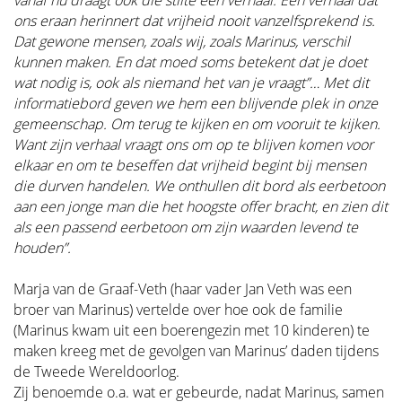
vanaf nu draagt ook die stilte een verhaal. Een verhaal dat
ons eraan herinnert dat vrijheid nooit vanzelfsprekend is.
Dat gewone mensen, zoals wij, zoals Marinus, verschil
kunnen maken. En dat moed soms betekent dat je doet
wat nodig is, ook als niemand het van je vraagt”… Met dit
informatiebord geven we hem een blijvende plek in onze
gemeenschap. Om terug te kijken en om vooruit te kijken.
Want zijn verhaal vraagt ons om op te blijven komen voor
elkaar en om te beseffen dat vrijheid begint bij mensen
die durven handelen. We onthullen dit bord als eerbetoon
aan een jonge man die het hoogste offer bracht, en zien dit
als een passend eerbetoon om zijn waarden levend te
houden”.
Marja van de Graaf-Veth (haar vader Jan Veth was een
broer van Marinus) vertelde over hoe ook de familie
(Marinus kwam uit een boerengezin met 10 kinderen) te
maken kreeg met de gevolgen van Marinus’ daden tijdens
de Tweede Wereldoorlog.
Zij benoemde o.a. wat er gebeurde, nadat Marinus, samen