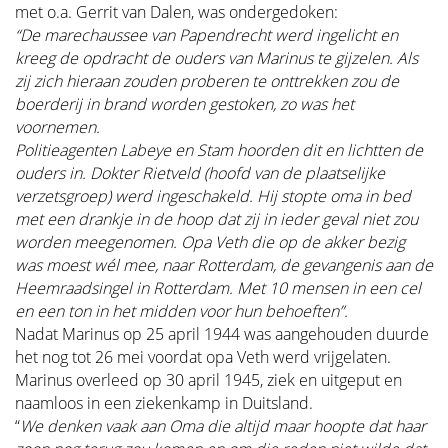
met o.a. Gerrit van Dalen, was ondergedoken:
“De marechaussee van Papendrecht werd ingelicht en
kreeg de opdracht de ouders van Marinus te gijzelen. Als
zij zich hieraan zouden proberen te onttrekken zou de
boerderij in brand worden gestoken, zo was het
voornemen.
Politieagenten Labeye en Stam hoorden dit en lichtten de
ouders in. Dokter Rietveld (hoofd van de plaatselijke
verzetsgroep) werd ingeschakeld. Hij stopte oma in bed
met een drankje in de hoop dat zij in ieder geval niet zou
worden meegenomen. Opa Veth die op de akker bezig
was moest wél mee, naar Rotterdam, de gevangenis aan de
Heemraadsingel in Rotterdam. Met 10 mensen in een cel
en een ton in het midden voor hun behoeften”.
Nadat Marinus op 25 april 1944 was aangehouden duurde
het nog tot 26 mei voordat opa Veth werd vrijgelaten.
Marinus overleed op 30 april 1945, ziek en uitgeput en
naamloos in een ziekenkamp in Duitsland.
“
We denken vaak aan Oma die altijd maar hoopte dat haar